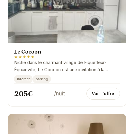
Le Cocoon
★★★★★
Niché dans le charmant village de Fiquefleur-
Équainville, Le Cocoon est une invitation à la
détente et au ressourcement. Son atmosphère...
internet
parking
205€
/nuit
Voir l'offre