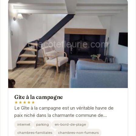
Gîte à la campagne
★★★★★
Le Gîte à la campagne est un véritable havre de
paix niché dans la charmante commune de
Fiquefleur-Équainville. Avec son ambiance
internet
parking
en-bord-de-plage
chaleureuse et...
chambres-familiales
chambres-non-fumeurs