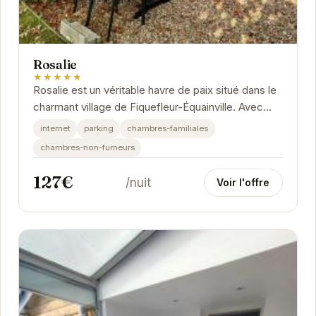
Rosalie
★★★★★
Rosalie est un véritable havre de paix situé dans le
charmant village de Fiquefleur-Équainville. Avec
une note exceptionnelle de 10/10 basée sur...
internet
parking
chambres-familiales
chambres-non-fumeurs
127€
/nuit
Voir l'offre