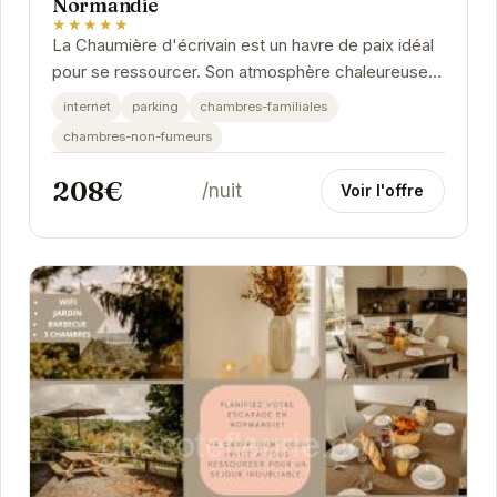
Normandie
★★★★★
La Chaumière d'écrivain est un havre de paix idéal
pour se ressourcer. Son atmosphère chaleureuse
et son emplacement privilégié en font une...
internet
parking
chambres-familiales
chambres-non-fumeurs
208€
/nuit
Voir l'offre