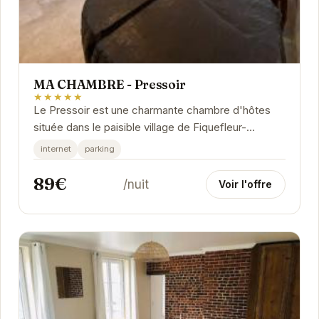
MA CHAMBRE - Pressoir
★★★★★
Le Pressoir est une charmante chambre d'hôtes
située dans le paisible village de Fiquefleur-
Équainville.
internet
parking
89€
/nuit
Voir l'offre