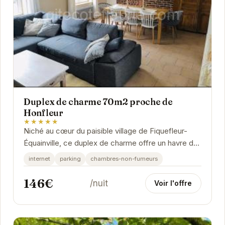
Duplex de charme 70m2 proche de
Honfleur
★★★★★
Niché au cœur du paisible village de Fiquefleur-
Équainville, ce duplex de charme offre un havre de
paix à deux pas de l'animation de Honfleur....
internet
parking
chambres-non-fumeurs
146€
/nuit
Voir l'offre