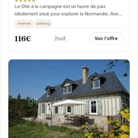
★★★★★
Le Gîte à la campagne est un havre de paix
idéalement situé pour explorer la Normandie. Avec
son ambiance chaleureuse et ses équipements...
internet
parking
116€
/nuit
Voir l'offre