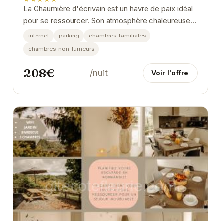
La Chaumière d'écrivain est un havre de paix idéal
pour se ressourcer. Son atmosphère chaleureuse
et son emplacement privilégié en font une...
internet
parking
chambres-familiales
chambres-non-fumeurs
208€
/nuit
Voir l'offre