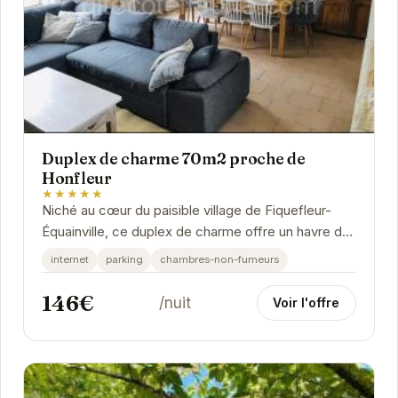
Duplex de charme 70m2 proche de
Honfleur
★★★★★
Niché au cœur du paisible village de Fiquefleur-
Équainville, ce duplex de charme offre un havre de
paix à deux pas de l'animation de Honfleur....
internet
parking
chambres-non-fumeurs
146€
/nuit
Voir l'offre