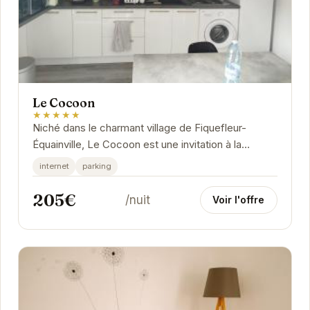
Le Cocoon
★★★★★
Niché dans le charmant village de Fiquefleur-
Équainville, Le Cocoon est une invitation à la
détente et au ressourcement. Son atmosphère...
internet
parking
205€
/nuit
Voir l'offre