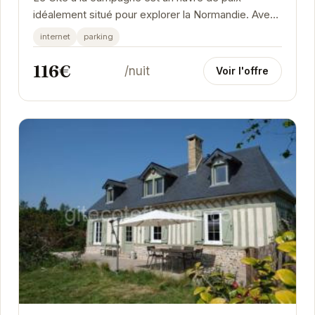
idéalement situé pour explorer la Normandie. Avec
son ambiance chaleureuse et ses équipements...
internet
parking
116€
/nuit
Voir l'offre