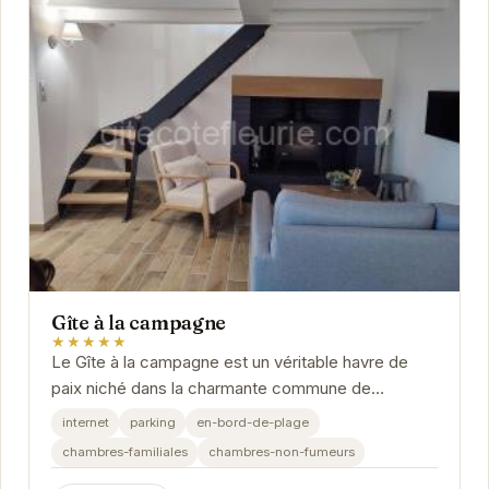
Gîte à la campagne
★★★★★
Le Gîte à la campagne est un véritable havre de
paix niché dans la charmante commune de
Fiquefleur-Équainville. Avec son ambiance
internet
parking
en-bord-de-plage
chaleureuse et...
chambres-familiales
chambres-non-fumeurs