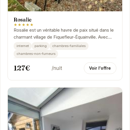
Rosalie
★★★★★
Rosalie est un véritable havre de paix situé dans le
charmant village de Fiquefleur-Équainville. Avec
une note exceptionnelle de 10/10 basée sur...
internet
parking
chambres-familiales
chambres-non-fumeurs
127€
/nuit
Voir l'offre