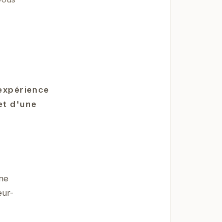
 expérience
et d'une
une
eur-