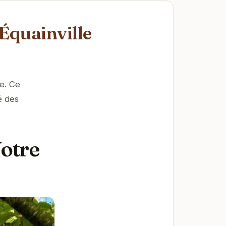
-Équainville
e. Ce
é des
Votre