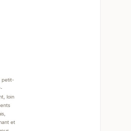
 petit-
-
t, loin
ments
is,
nant et
vous